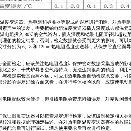
温度变送器、热电阻和标准器等形成的误差进行消除。对热电阻
产生的误差，需要把铂电阻温度变送器插入深度减去感温元器件长
mm 铂感温电阻投入 80℃的空气浴内，插入深度和铠装电阻直径
到理想的检定结果，否则，检定数据就会受到更大的影响。可以
分别为 6、8 和 12mm 热电阻温度变送器，从保护管直径
全面检定，应该关注热电阻温度计保护管对数据采集造成的影
除此之外，干式炉具备空气浴特点，无法达到很高的精度，利用
，与检定实验室距离不远，可应用热电阻全自动检定系玄参，可
部分影响误差消除方面来看，在进行整体校验以前，应该使电动
电阻配线较为便捷，但引线电阻会带来附加误差。对精度测量
保证温度变送器可以按着规定进行检定，应该编制检定相关标
现校准和数据处理确定描述。在对热电阻温度变送器存在的故障
行装配合后再进行调试，满足使用要求后再次进行检定。