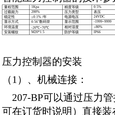
1K
p
a
0.5%
量程范围
精度
等级
200%
过载能力
压力类型
表压
24VDC
稳定性
≤0.
1
%
/
年
电源
电压
-1999~9999
显示
方式
0
.56
"
数码管
显示
范围
≤
80%
环境温度
相对湿度
-
2
0
℃
~70
℃
M20*1.5
IP66
安装螺纹
防护等级
压力控制器的安装
（1）、机械连接：
207-BP可以通过压力管接
可在订货时说明）直接装