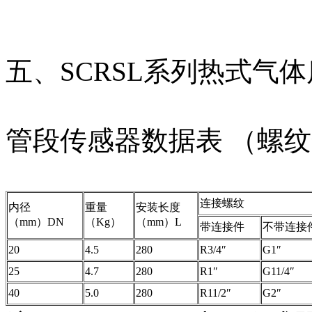
五、SCRSL系列热式气
管段传感器数据表 （螺
连接螺纹
内径
重量
安装长度
（mm）DN
（Kg）
（mm）L
带连接件
不带连接
20
4.5
280
R3/4″
G1″
25
4.7
280
R1″
G11/4″
40
5.0
280
R11/2″
G2″