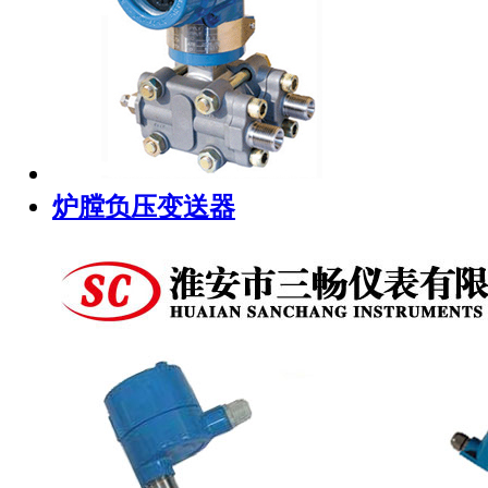
炉膛负压变送器