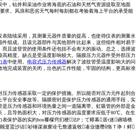
采中，钻井和采油作业将海底的石油和天然气资源提取至地面
的要求。风浪和恶劣天气每时每刻都在考验着海上平台的承受能
仪表陆续采用，其测量元器件质量的提高，也使得仪表的测量水
器件组成。且该元器部件与其他部件比起来，这些组件相对易于
。而且波登管的使用条件还包括不会有大的振动。总之，选择波
较高精度。缺点是受温度影响较大。隔膜压力元器件受外部压力
力表
中使用。
电容式压力传感器
解决了波纹管受温度影响大的问
效地完成装置的关闭，出色的工作性能，牢固的结构，更高标准
对压力传感器采取一定的保护措施。所以能否对压力元件起到合
上平台安全事故等。隔膜密封是保护压力传感器的通用手段，实
管是压力传感器和环境热量之间一道隔离带。虹吸管的外部是金
，且导热面积大，对压力传感器的温度要求应低于80℃。在生
保护器的实約hou饔檬窍扪梗沽Ρ；て鞯幕居τ迷硎墙橹
Ｍü顾趸蛩沙诘衫锤谋溆糜诠乇詹逋返牧凑业缴瓒ǖ恪Ｔ诤Ｉ鲜