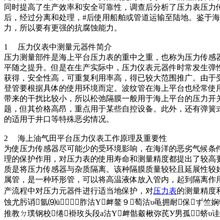
同时提高了生产效率和安全可靠性，调查后分析了压力表压力
后，经过分离和处理，#后使用船舶或管道运输至陆地。鉴于
力，所以要有更强的抗腐蚀能力。
1 压力仪表中测量元器件简介
压力测量部件是海上平台压力表的重中之重，也称为压力传感
平随之提升。但是在生产实际中，压力仪表元器件时常发生弹
获得，安全性高，可重复利用率高，得已较大范围推广。由于
登管要根据具体的使用环境而定。波纹管在海上平台也经常使
带来的干扰比较小，所以松弛隔膜一般用于海上平台的压力开
题，但其价格高昂，重点用于某些自控设备。此外，还有弹簧
的适用于井口等特殊恶劣情况。
2 海上油气田平台压力仪表工作原理及重要性
为使压力传感器尽可能少的受环境影响，在海洋的恶劣气候条
理的保护作用，对压力表的使用寿命和测量精度都提出了较高
质是将压力传感器与杂质隔离。该种隔膜质量较轻且延展性较
属管，是一种环形管，可以将高温液体放入管内，起到隔离作
产流程中对压力元器件进行适当地保护，对
压力表
的测量精度
蚀尤肟诮氩⑼ü胙沽Υ衅鳌９萄沽υ黾拥耐保ず竺
推教ㄉ璞钢校绻褂玫头段а沽Υ衅骷觳楸弥芪У男孤蛴υ