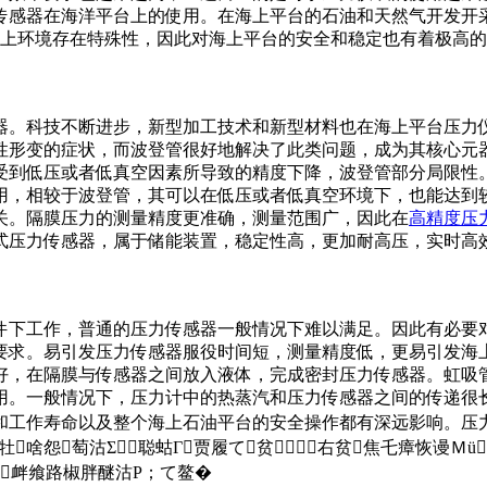
传感器在海洋平台上的使用。在海上平台的石油和天然气开发开
海上环境存在特殊性，因此对海上平台的安全和稳定也有着极高
器。科技不断进步，新型加工技术和新型材料也在海上平台压力
性形变的症状，而波登管很好地解决了此类问题，成为其核心元
受到低压或者低真空因素所导致的精度下降，波登管部分局限性
用，相较于波登管，其可以在低压或者低真空环境下，也能达到
关。隔膜压力的测量精度更准确，测量范围广，因此在
高精度压
式压力传感器，属于储能装置，稳定性高，更加耐高压，实时高
件下工作，普通的压力传感器一般情况下难以满足。因此有必要
要求。易引发压力传感器服役时间短，测量精度低，更易引发海
好，在隔膜与传感器之间放入液体，完成密封压力传感器。虹吸
用。一般情况下，压力计中的热蒸汽和压力传感器之间的传递很长
和工作寿命以及整个海上石油平台的安全操作都有深远影响。压力表
娴牡啥怨萄沽Σ聪蛄Γ贾履て贫⒔右贫焦乇瘴恢谩
诖衅飨路椒胖醚沽Ρ；て鳌�