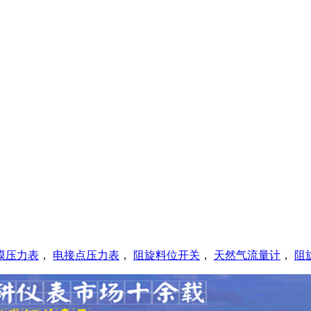
膜压力表
，
电接点压力表
，
阻旋料位开关
，
天然气流量计
，
阻