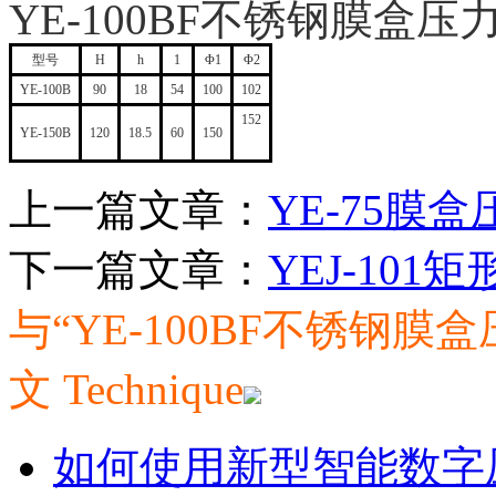
YE-100BF不锈钢膜盒压
型号
H
h
1
Φ1
Φ2
YE-100B
90
18
54
100
102
152
YE-150B
120
18.5
60
150
上一篇文章：
YE-75膜
下一篇文章：
YEJ-10
与“YE-100BF不锈钢
文
Technique
如何使用新型智能数字