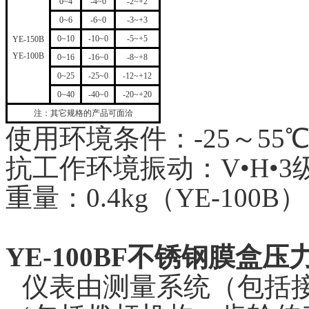
0~4
-4~0
-2~+2
0~6
-6~0
-3~+3
0~10
-10~0
-5~+5
YE-150B
YE-100B
0~16
-16~0
-8~+8
0~25
-25~0
-12~+12
0~40
-40~0
-20~+20
注：其它规格的产品可面洽
使用环境条件：-25～55
抗工作环境振动：V•H•3级
重量：0.4kg（YE-100B）
YE-100BF不锈钢膜盒压
仪表由测量系统（包括