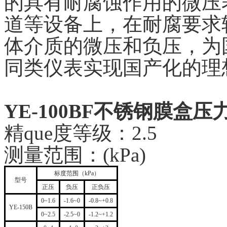
的具有耐腐蚀作用的微压
道等设备上，在耐腐要求
体介质的微压和负压，为
同类仪表实现国产化的理
YE-100BF不锈钢膜盒压
精que度等级：2.5
测量范围：(kPa)
标度范围（kPa）
型号
正压
负压
正负压
0~1.6
-1.6~0
-0.8~+0.8
YE-150B
0~2.5
-2.5~0
-1.2~+1.2