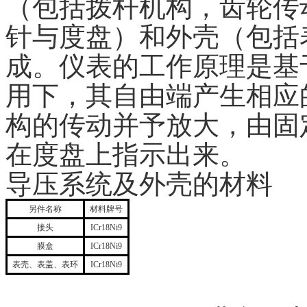
（包括拨杆机构，齿轮传
针与度盘）和外壳（包括
成。仪表的工作原理是基
用下，其自由端产生相应
构的传动并予放大，由固
在度盘上指示出来。
导压系统及外壳的材料
另件名称
材料牌号
接头
ICr18Ni9
膜盒
ICr18Ni9
表壳、表盖、表环
ICr18Ni9