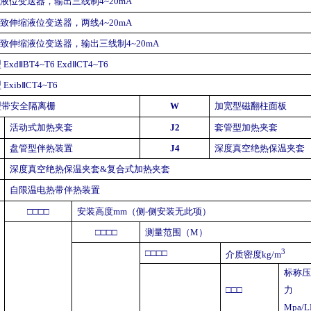
缩液位变送器，输出三线制
4~20mA
磁致伸缩液位变送器，两线
4~20mA
磁致伸缩液位变送器，输出三线制
4~20mA
型
Exd
Ⅱ
BT4~T6 Exd
Ⅱ
CT4~T6
型
Exib
Ⅱ
CT4~T6
型带安全隔离栅
W
加宽型磁翻柱面板
活动式加热夹套
J2
套管型加热夹套
盘管型伴热装置
J4
深度真空绝热保温夹套
深度真空绝热保温夹套
&
复合式加热夹套
自限温电热带伴热装置
□□□□
安装高度
mm
（侧
-
侧安装无此项）
□□□□
测量范围（
M
）
3
□□□□
介质密度
kg/m
标称
□□□
力
Mpa/L