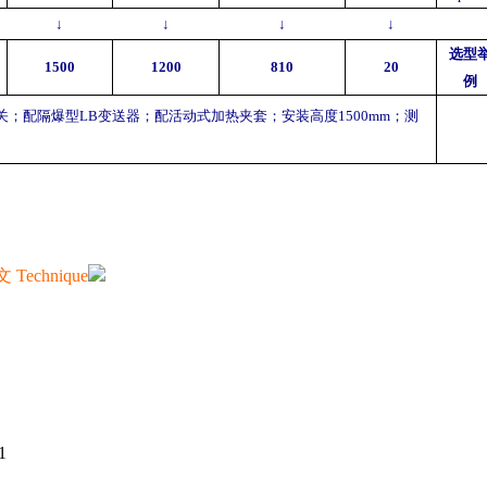
↓
↓
↓
↓
选型
1500
1200
810
20
例
关；配隔爆型
LB
变送器；配活动式加热夹套；安装高度
1500mm
；测
文
Technique
1