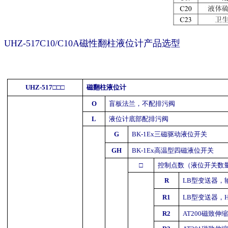
UHZ-517C10/C10A磁性翻柱液位计
产品选
型
UHZ-517
□□□
磁翻柱液位计
O
盲板法兰，不配排污阀
L
液位计底部配排污阀
G
BK-1Ex
三磁驱动液位开关
GH
BK-1Ex
高温型四磁液位开关
□
控制点数（液位开关数
R
LB
型变送器，
R1
LB
型变送器，
R2
AT200
磁致伸