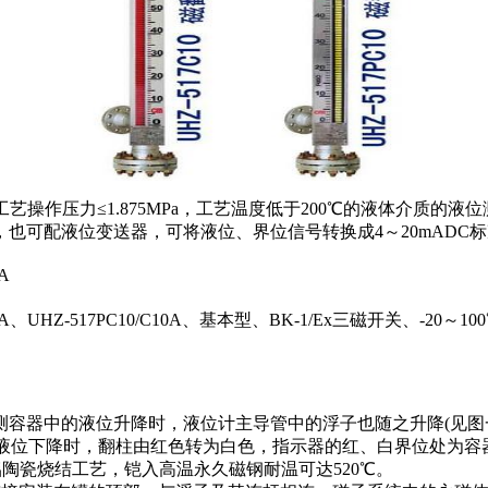
适用于工艺操作压力≤1.875MPa，工艺温度低于200℃的液体介
也可配液位变送器，可将液位、界位信号转换成4～20mADC
0A
10A、UHZ-517PC10/C10A、基本型、BK-1/Ex三磁开关、-20～100
器中的液位升降时，液位计主导管中的浮子也随之升降(见图一
，当液位下降时，翻柱由红色转为白色，指示器的红、白界位处为
陶瓷烧结工艺，铠入高温永久磁钢耐温可达520℃。