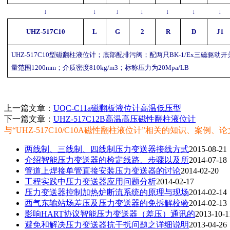
↓
↓
↓
↓
↓
↓
↓
UHZ
-517C
10
L
G
2
R
D
J1
UHZ
-517C
10
型磁翻柱液位计；底部配排污阀；配两只
BK-1/Ex
三磁驱动开
量范围
1200mm
；介质密度
810kg
/m3
；标称压力为
20Mpa/LB
上一篇文章：
UQC-C11a磁翻板液位计高温低压型
下一篇文章：
UHZ-517C12B高温高压磁性翻柱液位计
与“UHZ-517C10/C10A磁性翻柱液位计”相关的知识、案例、论
两线制、三线制、四线制压力变送器接线方式
2015-08-21
介绍智能压力变送器的检定线路、步骤以及所
2014-07-18
管道上焊接单管直接安装压力变送器的讨论
2014-02-20
工程实践中压力变送器应用问题分析
2014-02-17
压力变送器控制加热炉断流系统的原理与现场
2014-02-14
西气东输站场差压及压力变送器的免拆解校验
2014-02-13
影响HART协议智能压力变送器（差压）通讯的
2013-10-1
避免和解决压力变送器抗干扰问题之详细说明
2013-04-26