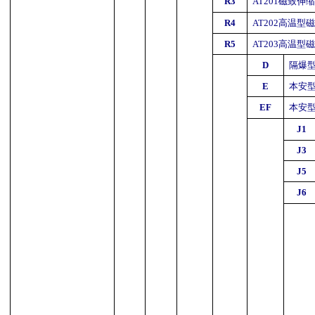
R3
AT201
磁致伸
R4
AT202
高温型
R5
AT203
高温型
D
隔爆
E
本安
EF
本安
J1
J3
J5
J6